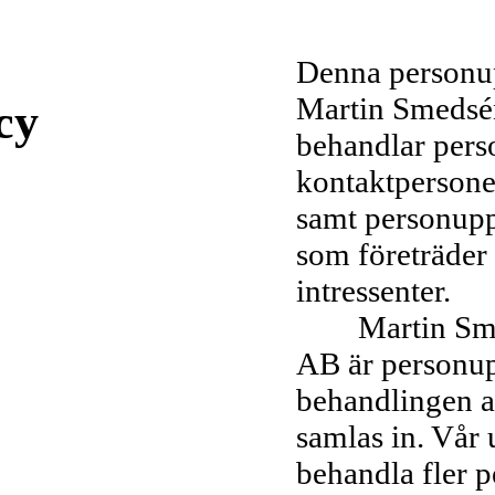
Denna personup
Martin Smedsén
cy
behandlar pers
kontaktpersoner
samt personupp
som företräder 
intressenter.
Martin Smeds
AB är personup
behandlingen a
samlas in. Vår 
behandla fler 