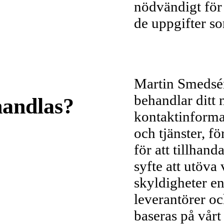
nödvändigt för
de uppgifter so
Martin Smedsén
behandlar ditt
handlas?
kontaktinformat
och tjänster, fö
för att tillhand
syfte att utöva 
skyldigheter en
leverantörer oc
baseras på vårt 