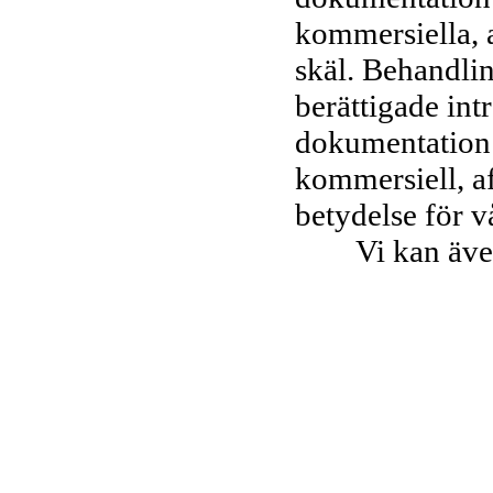
kommersiella, a
skäl. Behandlin
berättigade intr
dokumentation 
kommersiell, af
betydelse för v
Vi kan även s
under en längre
att uppfylla en
behandling enlig
kunna fastställ
sig mot rättsli
Vi kan också