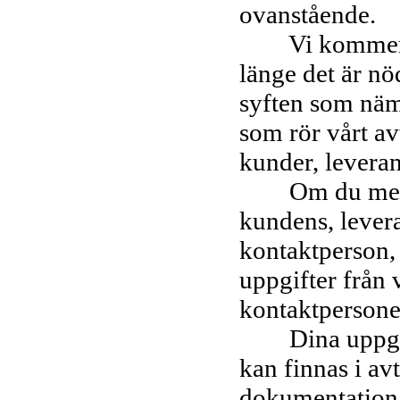
ovanstående.
Vi kommer att
länge det är nö
syften som näm
som rör vårt a
kunder, leveran
Om du meddela
kundens, levera
kontaktperson,
uppgifter från 
kontaktpersone
Dina uppgifte
kan finnas i av
dokumentation 