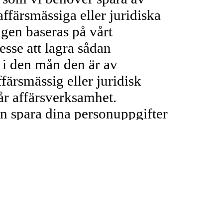
ffärsmässiga eller juridiska
gen baseras på vårt
esse att lagra sådan
i den mån den är av
färsmässig eller juridisk
år affärsverksamhet.
para dina personuppgifter
 tid där det är nödvändigt för
 rättslig skyldighet som kräver
t tillämplig lag eller för att
a, göra gällande eller försvara
ga anspråk.
 komma att behandla dina