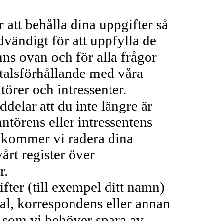
 behålla dina uppgifter så
dvändigt för att uppfylla de
ns ovan och för alla frågor
vtalsförhållande med våra
törer och intressenter.
r att du inte längre är
ntörens eller intressentens
 kommer vi radera dina
vårt register över
r.
r (till exempel ditt namn)
tal, korrespondens eller annan
som vi behöver spara av